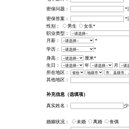
密保问题：
*
密保答案：
*
性别：
男生
女生
*
职业类型：
月薪：
*
学历：
*
身高：
厘米
*
生日：
年
月
所在地区：
其他地区：
补充信息（选填项）
真实姓名：
少
婚姻状况：
未婚
离婚
丧偶